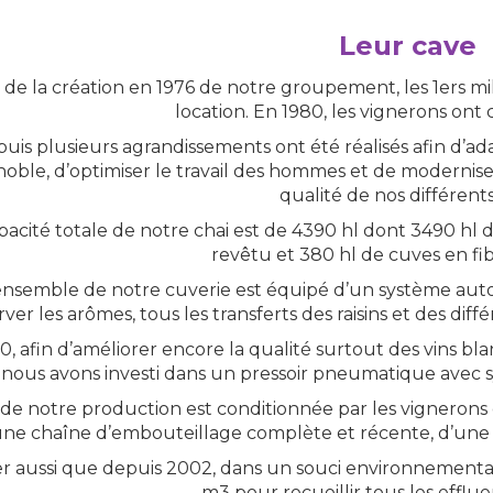
Leur cave
 de la création en 1976 de notre groupement, les 1ers mi
location. En 1980, les vignerons ont 
uis plusieurs agrandissements ont été réalisés afin d’ada
noble, d’optimiser le travail des hommes et de modernise
qualité de nos différents
pacité totale de notre chai est de 4390 hl dont 3490 hl 
revêtu et 380 hl de cuves en fib
ensemble de notre cuverie est équipé d’un système aut
ver les arômes, tous les transferts des raisins et des différ
0, afin d’améliorer encore la qualité surtout des vins blan
nous avons investi dans un pressoir pneumatique avec sys
de notre production est conditionnée par les vignerons
ne chaîne d’embouteillage complète et récente, d’une c
r aussi que depuis 2002, dans un souci environnemental
m3 pour recueillir tous les efflue