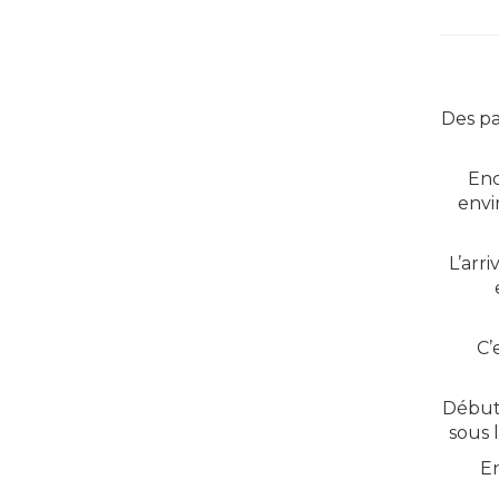
Des pa
Enc
envi
L’arr
C’
Début 
sous 
En