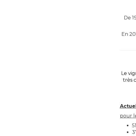
De 1
En 20
Le vig
très 
Actue
pour le
5
3