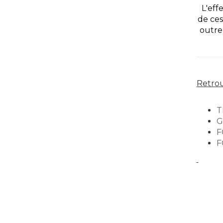
L'eff
de ces
outre
Retrou
T
G
F
F