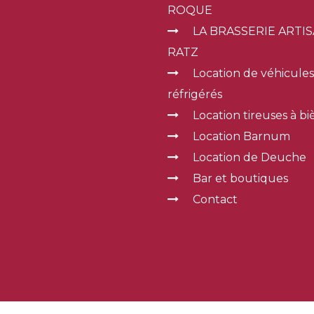
ROQUE
b
s
LA BRASSERIE ARTI
B
RATZ
bieres blondes du sud ouest
p
Location de véhicules
Coffrets de Bières de cahors, région Sud
I
réfrigérés
Ouest
c
Location tireuses à bi
C
Location Barnum
p
c
Location de Deuche
plats prepares
c
Bar et boutiques
z
Plats cuisinés à base de canard, oie, porc,
Contact
longue conservation.
G
q
o
a
p
D
a