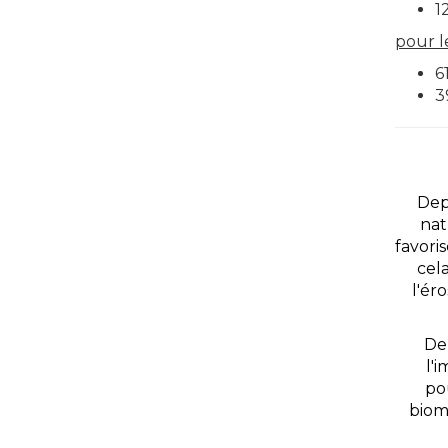
1
pour le
6
3
Dep
nat
favori
cel
l'ér
De
l'
po
bioma