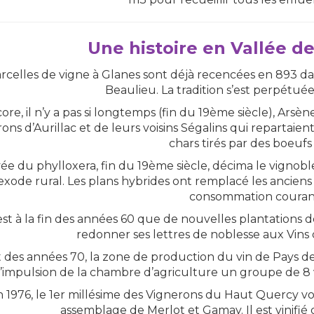
Une histoire en Vallée d
rcelles de vigne à Glanes sont déjà recencées en 893 da
Beaulieu. La tradition s’est perpétuée 
ore, il n’y a pas si longtemps (fin du 19ème siècle), Ar
rons d’Aurillac et de leurs voisins Ségalins qui repartaie
chars tirés par des boeufs 
ivée du phylloxera, fin du 19ème siècle, décima le vigno
exode rural. Les plans hybrides ont remplacé les ancien
consommation couran
est à la fin des années 60 que de nouvelles plantations 
redonner ses lettres de noblesse aux Vins
des années 70, la zone de production du vin de Pays de
l’impulsion de la chambre d’agriculture un groupe de 8 v
 1976, le 1er millésime des Vignerons du Haut Quercy vo
assemblage de Merlot et Gamay. Il est vinifié