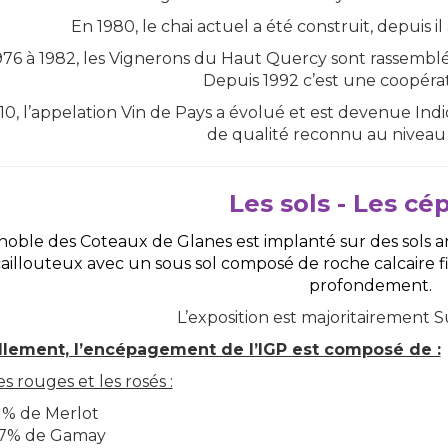
En 1980, le chai actuel a été construit, depuis il 
976 à 1982, les Vignerons du Haut Quercy sont rassemblé
Depuis 1992 c’est une coopérati
10, l’appelation Vin de Pays a évolué et est devenue Ind
de qualité reconnu au niveau
Les sols - Les cé
noble des Coteaux de Glanes est implanté sur des sols ar
caillouteux avec un sous sol composé de roche calcaire fi
profondement.
L’exposition est majoritairement
llement, l’encépagement de l’IGP est composé de :
s rouges et les rosés :
1% de Merlot
7% de Gamay