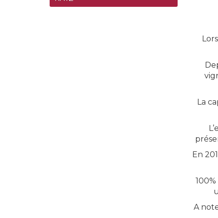
Lors
Dep
vig
La ca
L’
préser
En 201
100% 
u
A note