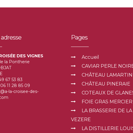
lus d'informations sur A LA C
 adresse
Pages
specialite souillac
t
ROISÉE DES VIGNES
Accueil
de la Pontherie
Terre de gastronomie et de nature,
R
CAVIAR PERLE NOIR
OBJAT
découvrez toutes nos spécialités du
c
E
CHÂTEAU LAMARTIN
moment.
v
9 67 53 83
CHÂTEAU PINERAIE
06 11 28 85 09
n
e
@a-la-croisee-des-
COTEAUX DE GLANE
l
.com
S
FOIE GRAS MERCIER
tradition perigord
b
LA BRASSERIE DE LA
l
Plats traditionnels du Périgord, Sud Ouest
VEZERE
de la France.
L
LA DISTILLERIE LOUI
U