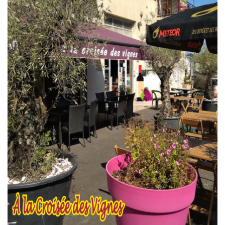
1. Cartes Cadeaux
Laissez-les choisir leur propre cadeau avec nos
cartes cadeaux personnalisables. Une attention
parfaite pour tous les amateurs de plaisirs
gourmands.
2. Ateliers Dégustation
Offrez une expérience inoubliable avec nos ateliers
dégustation. Parfait pour les passionnés de vin ou
de bière.
🌟 Commandez Dès Maintenant!
Ne laissez pas le stress des fêtes vous submerger.
Commandez dès maintenant et offrez des cadeaux
qui laisseront une impression durable.