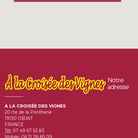
Vous souhaitez plus d'informations
Notre
sur A LA CROISÉE DES VIGNES
adresse
oie du perigord
A LA CROISÉE DES VIGNES
20 rte de la Pontherie
Les produits à base de viande d'oie sont une
19130 OBJAT
véritable spécialité du Périgord. Savoureux, et
FRANCE
gourmand.
Tél:
07 49 67 53 83
mirabelle rafraichie a l'eau de vie
Mobile:
06 11 28 85 09