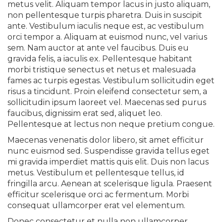
metus velit. Aliquam tempor lacus in justo aliquam,
non pellentesque turpis pharetra. Duis in suscipit
ante. Vestibulum iaculis neque est, ac vestibulum
orci tempor a. Aliquam at euismod nunc, vel varius
sem. Nam auctor at ante vel faucibus. Duis eu
gravida felis, a iaculis ex. Pellentesque habitant
morbi tristique senectus et netus et malesuada
fames ac turpis egestas. Vestibulum sollicitudin eget
risus a tincidunt. Proin eleifend consectetur sem, a
sollicitudin ipsum laoreet vel. Maecenas sed purus
faucibus, dignissim erat sed, aliquet leo.
Pellentesque at lectus non neque pretium congue.
Maecenas venenatis dolor libero, sit amet efficitur
nunc euismod sed. Suspendisse gravida tellus eget
mi gravida imperdiet mattis quis elit. Duis non lacus
metus. Vestibulum et pellentesque tellus, id
fringilla arcu. Aenean at scelerisque ligula. Praesent
efficitur scelerisque orci ac fermentum. Morbi
consequat ullamcorper erat vel elementum.
Donec consectetur et nulla non ullamcorper.