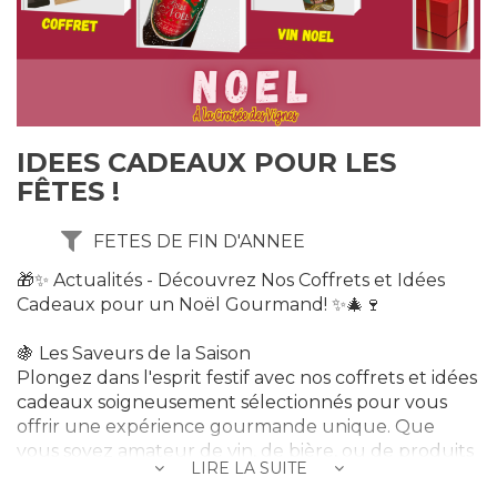
IDEES CADEAUX POUR LES
FÊTES !
FETES DE FIN D'ANNEE
🎁✨ Actualités - Découvrez Nos Coffrets et Idées
Cadeaux pour un Noël Gourmand! ✨🎄🍷
🍇 Les Saveurs de la Saison
Plongez dans l'esprit festif avec nos coffrets et idées
cadeaux soigneusement sélectionnés pour vous
offrir une expérience gourmande unique. Que
vous soyez amateur de vin, de bière, ou de produits
LIRE LA SUITE
régionaux, nous avons le cadeau parfait pour