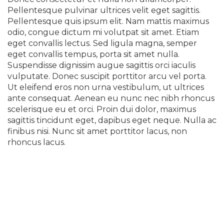
Pellentesque pulvinar ultrices velit eget sagittis.
Pellentesque quis ipsum elit. Nam mattis maximus
odio, congue dictum mi volutpat sit amet. Etiam
eget convallis lectus. Sed ligula magna, semper
eget convallis tempus, porta sit amet nulla.
Suspendisse dignissim augue sagittis orci iaculis
vulputate. Donec suscipit porttitor arcu vel porta.
Ut eleifend eros non urna vestibulum, ut ultrices
ante consequat. Aenean eu nunc nec nibh rhoncus
scelerisque eu et orci. Proin dui dolor, maximus
sagittis tincidunt eget, dapibus eget neque. Nulla ac
finibus nisi. Nunc sit amet porttitor lacus, non
rhoncus lacus.
Lorem ipsum dolor sit amet
Phasellus molestie augue non nulla tempor
ornare. Ut dictum fringilla dui quis laoreet.